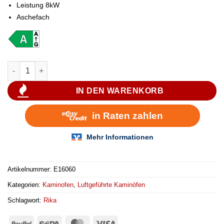
Leistung 8kW
Aschefach
RIKA STEP Kaminofen Stahlmantel Menge
IN DEN WARENKORB
Artikelnummer:
E16060
Kategorien:
Kaminofen
,
Luftgeführte Kaminöfen
Schlagwort:
Rika
PayPal
Sepa
MasterCard
Visa