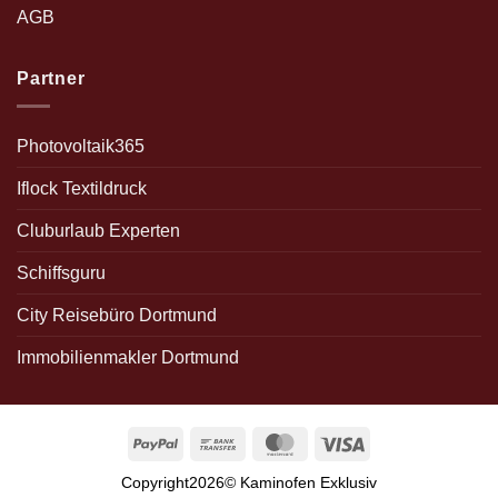
AGB
Partner
Photovoltaik365
Iflock Textildruck
Cluburlaub Experten
Schiffsguru
City Reisebüro Dortmund
Immobilienmakler Dortmund
PayPal
Bank
MasterCard
Visa
Transfer
Copyright2026© Kaminofen Exklusiv