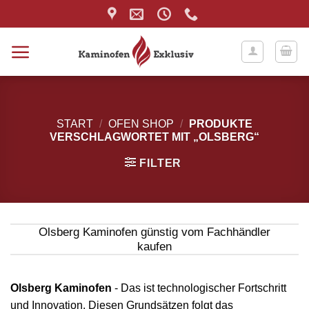
Zum
Inhalt
springen
START
/
OFEN SHOP
/
PRODUKTE
VERSCHLAGWORTET MIT „OLSBERG“
FILTER
Olsberg Kaminofen günstig vom Fachhändler
kaufen
Olsberg Kaminofen
- Das ist technologischer Fortschritt
und Innovation. Diesen Grundsätzen folgt das