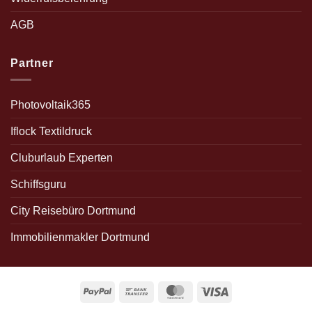
AGB
Partner
Photovoltaik365
Iflock Textildruck
Cluburlaub Experten
Schiffsguru
City Reisebüro Dortmund
Immobilienmakler Dortmund
PayPal
Bank
MasterCard
Visa
Transfer