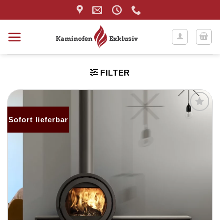
Zum
Inhalt
springen
FILTER
Sofort lieferbar
Produkt
merken