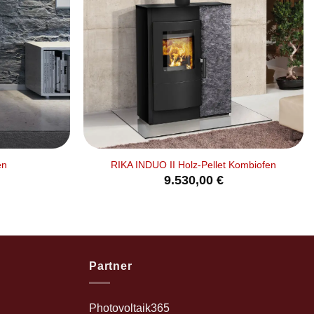
+
en
RIKA INDUO II Holz-Pellet Kombiofen
9.530,00
€
Partner
Photovoltaik365