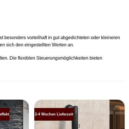
 besonders vorteilhaft in gut abgedichteten oder kleineren
n sich den eingestellten Werten an.
n. Die flexiblen Steuerungsmöglichkeiten bieten
ffekt
2-4 Wochen Lieferzeit
Produkt
Produkt
merken
merken