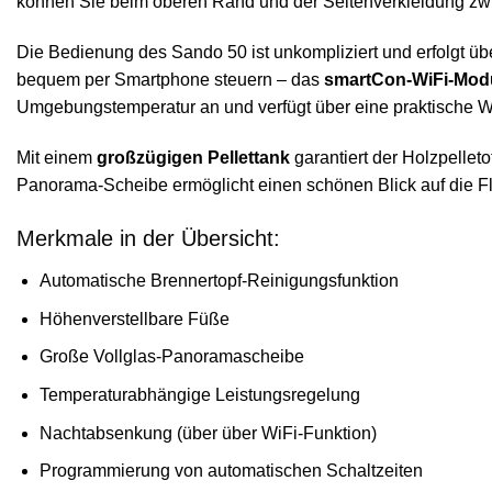
können Sie beim oberen Rand und der Seitenverkleidung zw
Die Bedienung des Sando 50 ist unkompliziert und erfolgt ü
bequem per Smartphone steuern – das
smartCon-WiFi-Modu
Umgebungstemperatur an und verfügt über eine praktische
Mit einem
großzügigen Pellettank
garantiert der Holzpellet
Panorama-Scheibe ermöglicht einen schönen Blick auf die 
Merkmale in der Übersicht:
Automatische Brennertopf-Reinigungsfunktion
Höhenverstellbare Füße
Große Vollglas-Panoramascheibe
Temperaturabhängige Leistungsregelung
Nachtabsenkung (über über WiFi-Funktion)
Programmierung von automatischen Schaltzeiten