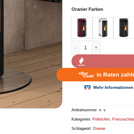
Oranier Farben
Oranier Sando 50 Pelleto
Artikelnummer:
n. v.
Kategorien:
Pelletofen
,
Preisnachla
Schlagwort:
Oranier