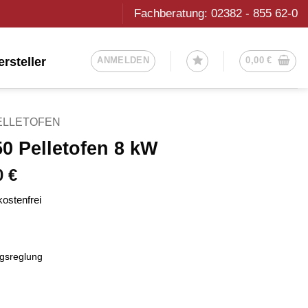
Fachberatung: 02382 - 855 62-0
ersteller
ANMELDEN
0,00
€
ELLETOFEN
0 Pelletofen 8 kW
00
€
ostenfrei
gsreglung