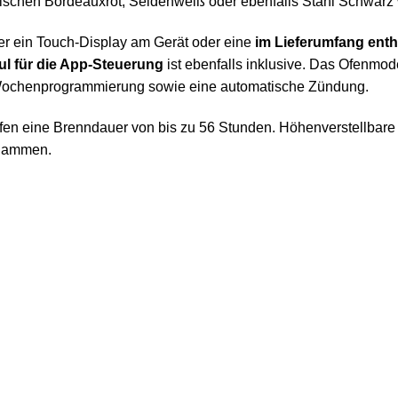
ischen Bordeauxrot, Seidenweiß oder ebenfalls Stahl Schwarz
ber ein Touch-Display am Gerät oder eine
im Lieferumfang ent
l für die App-Steuerung
ist ebenfalls inklusive. Das Ofenmod
 Wochenprogrammierung sowie eine automatische Zündung.
ofen eine Brenndauer von bis zu 56 Stunden. Höhenverstellbare
Flammen.