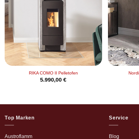
+
+
RIKA COMO II Pelletofen
Nordi
5.990,00
€
Top Marken
Service
Austroflamm
Blog