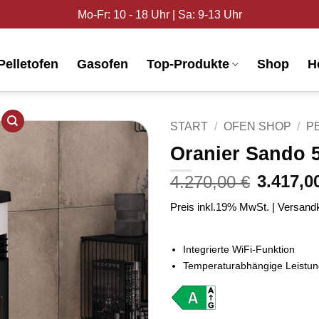
Mo-Fr: 10 - 18 Uhr | Sa: 9-13 Uhr
Pelletofen
Gasofen
Top-Produkte
Shop
H
START
/
OFEN SHOP
/
P
Oranier Sando 5
Produkt
3.417,
4.270,00
€
merken
Preis inkl.19% MwSt. | Versandk
Integrierte WiFi-Funktion
Temperaturabhängige Leistun