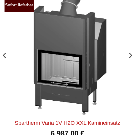
Sofort lieferbar
Produkt
merken
Spartherm Varia 1V H2O XXL Kamineinsatz
6.987,00
€