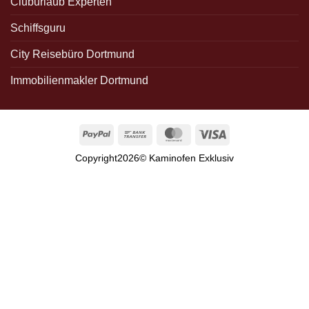
Cluburlaub Experten
Schiffsguru
City Reisebüro Dortmund
Immobilienmakler Dortmund
PayPal
Bank
MasterCard
Visa
Transfer
Copyright2026© Kaminofen Exklusiv