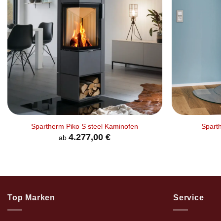
+
+
Spartherm Piko S steel Kaminofen
Spart
4.277,00
€
ab
Top Marken
Service