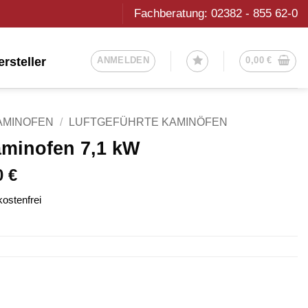
Fachberatung: 02382 - 855 62-0
ersteller
ANMELDEN
0,00
€
AMINOFEN
/
LUFTGEFÜHRTE KAMINÖFEN
minofen 7,1 kW
r
Aktueller
Preis
00
€
ist:
4.840,00 €.
ostenfrei