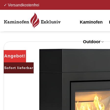
Zum
✓ Versandkostenfrei
Inhalt
springen
Kaminofen
Outdoor
Angebot!
Sofort lieferbar