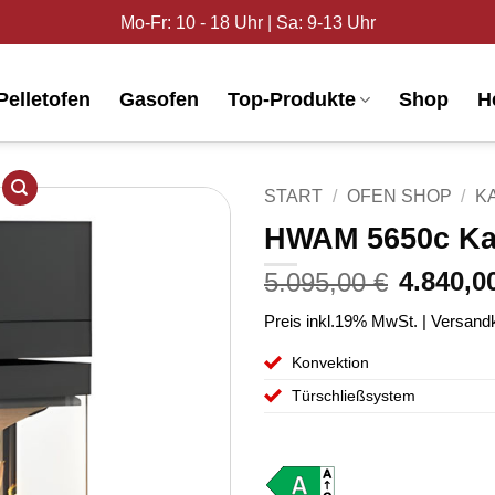
Mo-Fr: 10 - 18 Uhr | Sa: 9-13 Uhr
Pelletofen
Gasofen
Top-Produkte
Shop
H
START
/
OFEN SHOP
/
K
HWAM 5650c Ka
Ursprüngliche
Produkt
Preis
4.840,
5.095,00
€
merken
war:
5.095,00 €
Preis inkl.19% MwSt. | Versandk
Konvektion
Türschließsystem